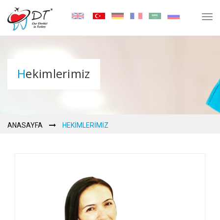
Tog
navi
Hekimlerimiz
ANASAYFA
HEKIMLERIMIZ