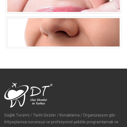
Sağlık Turizmi / Tarihi Geziler / Konaklama / Organizasyon gibi
ihtiyaçlarınızı sorunsuz ve profesyonel şekilde programlamak ve